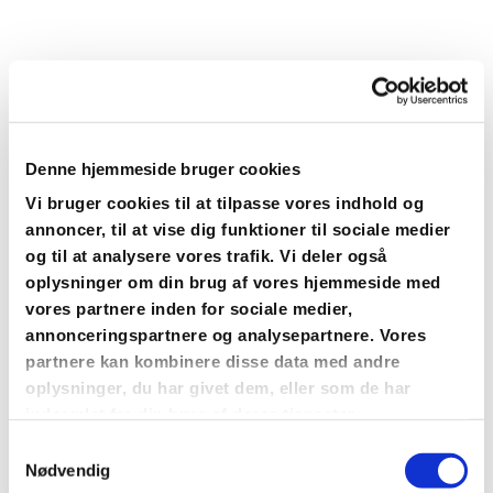
Denne hjemmeside bruger cookies
Vi bruger cookies til at tilpasse vores indhold og
annoncer, til at vise dig funktioner til sociale medier
og til at analysere vores trafik. Vi deler også
Du vil måske også kunne
oplysninger om din brug af vores hjemmeside med
lide...
vores partnere inden for sociale medier,
annonceringspartnere og analysepartnere. Vores
partnere kan kombinere disse data med andre
oplysninger, du har givet dem, eller som de har
indsamlet fra din brug af deres tjenester.
Samtykkevalg
Nødvendig