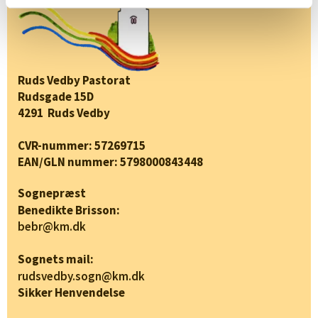
Ruds Vedby Pastorat
Rudsgade 15D
4291 Ruds Vedby
CVR-nummer: 57269715
EAN/GLN nummer: 5798000843448
Sognepræst
Benedikte Brisson:
bebr@km.dk
Sognets mail:
rudsvedby.sogn@km.dk
Sikker Henvendelse