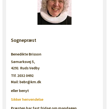
Sognepræst
Benedikte Brisson
Sømarksvej 5,
4291 Ruds Vedby
Tlf. 2032 0492
Mail: bebr@km.dk
eller benyt
Sikker henvendelse
Præsten har fast fridag om mandagen