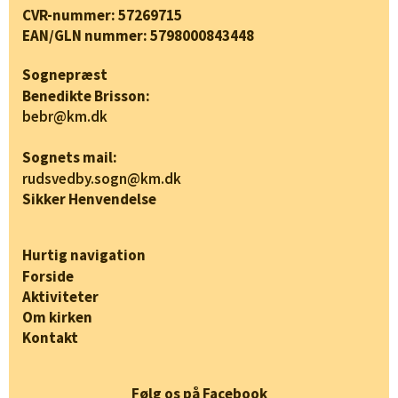
CVR-nummer: 57269715
EAN/GLN nummer: 5798000843448
Sognepræst
Benedikte Brisson:
bebr@km.dk
Sognets mail:
rudsvedby.sogn@km.dk
Sikker Henvendelse
Hurtig navigation
Forside
Aktiviteter
Om kirken
Kontakt
Følg os på Facebook