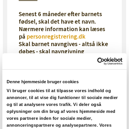
Senest 6 måneder efter barnets
fødsel, skal det have et navn.
Nærmere information kan læses
på
personregistrering.dk
Skal barnet navngives - altså ikke
døbes - skal navngivning
anmeldes via kommunen på
borger.dk
Ønsker du/I at få barnet døbt, så
tag i god tid kontakt til præsten,
Denne hjemmeside bruger cookies
der skal døbe barnet.
Vi bruger cookies til at tilpasse vores indhold og
Efter aftale med præsten, mødes I
annoncer, til at vise dig funktioner til sociale medier
til en samtale omkring dåben,
og til at analysere vores trafik. Vi deler også
dens betydning og alt det
oplysninger om din brug af vores hjemmeside med
praktiske.
vores partnere inden for sociale medier,
Det kan foregå enten hjemme hos
annonceringspartnere og analysepartnere. Vores