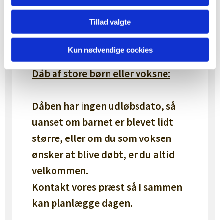
har nået konfirmationsalderen.
Gudmor og gudfar tæller med i
Tillad valgte
antallet, og barnets mor eller far
kan også sagtens stå fadder.
Kun nødvendige cookies
Dåb af store børn eller voksne:
Dåben har ingen udløbsdato, så
uanset om barnet er blevet lidt
større, eller om du som voksen
ønsker at blive døbt, er du altid
velkommen.
Kontakt vores præst så I sammen
kan planlægge dagen.