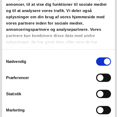
udvikling.
annoncer, til at vise dig funktioner til sociale medier
og til at analysere vores trafik. Vi deler også
Vi synger både salmer og børnesange.
oplysninger om din brug af vores hjemmeside med
Her er der plads til leg og udvikling for både børn
vores partnere inden for sociale medier,
og voksne.
annonceringspartnere og analysepartnere. Vores
partnere kan kombinere disse data med andre
oplysninger, du har givet dem, eller som de har
Deltagelse kræver ingen forudgående
indsamlet fra din brug af deres tjenester.
musikkundskaber eller tilmelding – man møder
Samtykkevalg
blot op i kirken.
Nødvendig
Har du spørgsmål er du velkommen til at kontakte
Nete enten på mail: npl@hulby.dk eller tlf.: 25 77
Præferencer
07 00
Statistik
Marketing