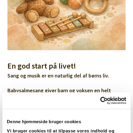
En god start på livet!
Sang og musik er en naturlig del af børns liv.
Babysalmesang giver barn og voksen en helt
særlig stund sammen, hvor forskellige aktiviteter
som
f.eks. fagter, sange, sæbebobler dans og
bevægelse, styrker båndet mellem barnet og den
voksne.
Denne hjemmeside bruger cookies
Derudover stimuleres barnets sanser og motoriske
Vi bruger cookies til at tilpasse vores indhold og