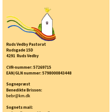
Ruds Vedby Pastorat
Rudsgade 15D
4291 Ruds Vedby
CVR-nummer: 57269715
EAN/GLN nummer: 5798000843448
Sognepræst
Benedikte Brisson:
bebr@km.dk
Sognets mail: