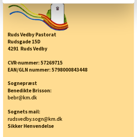
Ruds Vedby Pastorat
Rudsgade 15D
4291 Ruds Vedby
CVR-nummer: 57269715
EAN/GLN nummer: 5798000843448
Sognepræst
Benedikte Brisson:
bebr@km.dk
Sognets mail:
rudsvedby.sogn@km.dk
Sikker Henvendelse