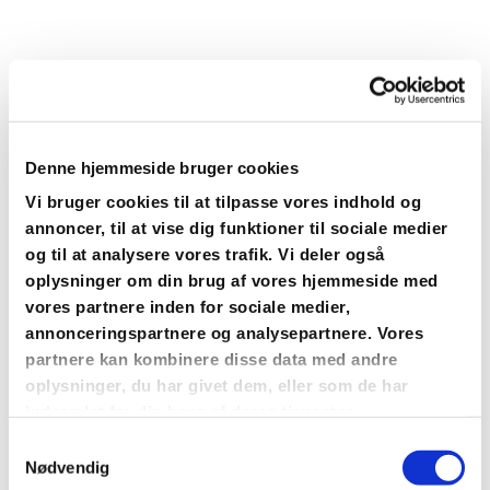
Denne hjemmeside bruger cookies
Vi bruger cookies til at tilpasse vores indhold og
annoncer, til at vise dig funktioner til sociale medier
og til at analysere vores trafik. Vi deler også
Du vil måske også kunne
oplysninger om din brug af vores hjemmeside med
lide...
vores partnere inden for sociale medier,
annonceringspartnere og analysepartnere. Vores
partnere kan kombinere disse data med andre
oplysninger, du har givet dem, eller som de har
indsamlet fra din brug af deres tjenester.
Samtykkevalg
Nødvendig