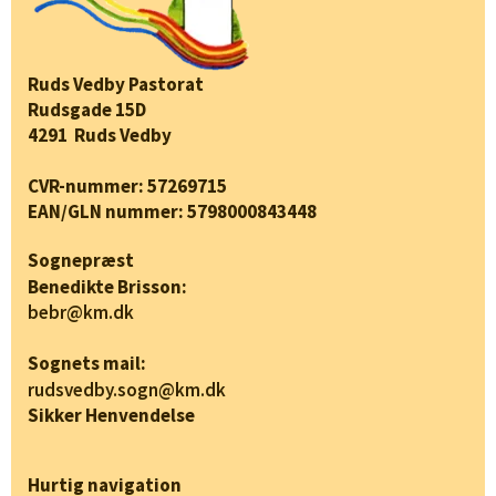
Ruds Vedby Pastorat
Rudsgade 15D
4291 Ruds Vedby
CVR-nummer: 57269715
EAN/GLN nummer: 5798000843448
Sognepræst
Benedikte Brisson:
bebr@km.dk
Sognets mail:
rudsvedby.sogn@km.dk
Sikker Henvendelse
Hurtig navigation