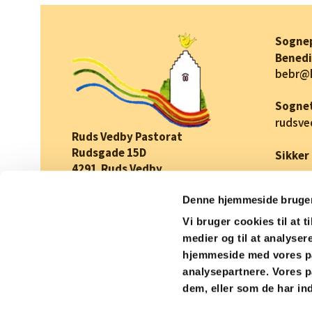
Sogne
Benedi
bebr@
Sognet
rudsv
Ruds Vedby Pastorat
Rudsgade 15D
Sikker
4291 Ruds Vedby
CVR-nummer: 57269715
Denne hjemmeside bruger
EAN/GLN nummer: 5798000843448
Vi bruger cookies til at t
medier og til at analyser
hjemmeside med vores pa
analysepartnere. Vores p
dem, eller som de har ind