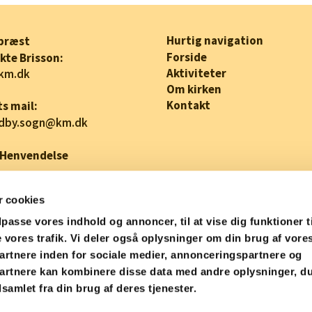
Hurtig navigation
præst
Forside
kte Brisson:
Aktiviteter
km.dk
Om kirken
Kontakt
s mail:
edby.sogn@km.dk
 Henvendelse
 cookies
ilpasse vores indhold og annoncer, til at vise dig funktioner t
e vores trafik. Vi deler også oplysninger om din brug af vore
rtnere inden for sociale medier, annonceringspartnere og
artnere kan kombinere disse data med andre oplysninger, du
Privatlivspolitik
Log på ChurchDesk
samlet fra din brug af deres tjenester.