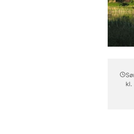
Sø
kl.