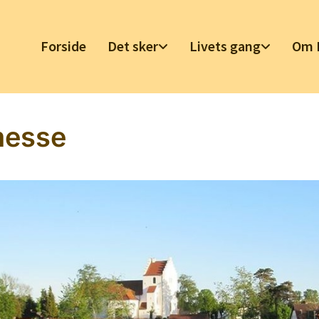
Forside
Det sker
Livets gang
Om 
messe