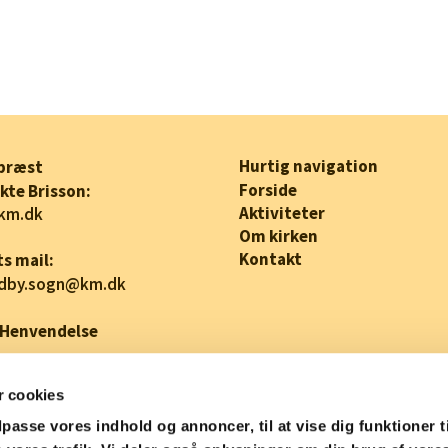
Hurtig navigation
præst
Forside
kte Brisson:
Aktiviteter
km.dk
Om kirken
Kontakt
s mail:
edby.sogn@km.dk
 Henvendelse
 cookies
ilpasse vores indhold og annoncer, til at vise dig funktioner t