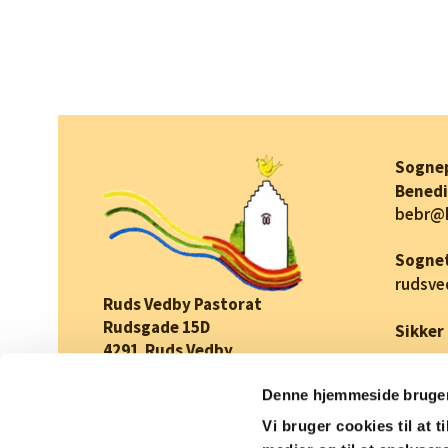
Sogne
Benedi
bebr@
Sognet
rudsv
Ruds Vedby Pastorat
Rudsgade 15D
Sikker
4291 Ruds Vedby
CVR-nummer: 57269715
Denne hjemmeside bruger
EAN/GLN nummer: 5798000843448
Vi bruger cookies til at t